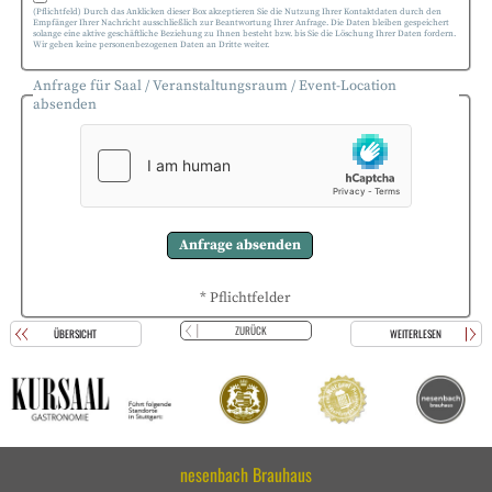
(Pflichtfeld) Durch das Anklicken dieser Box akzeptieren Sie die Nutzung Ihrer Kontaktdaten durch den
Empfänger Ihrer Nachricht ausschließlich zur Beantwortung Ihrer Anfrage. Die Daten bleiben gespeichert
solange eine aktive geschäftliche Beziehung zu Ihnen besteht bzw. bis Sie die Löschung Ihrer Daten fordern.
Wir geben keine personenbezogenen Daten an Dritte weiter.
Anfrage für Saal / Veranstaltungsraum / Event-Location
absenden
* Pflichtfelder
ZURÜCK
ÜBERSICHT
WEITERLESEN
nesenbach Brauhaus