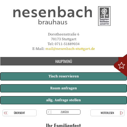
Dorotheenstraße 6
70173 Stuttgart
Tel: 0711-51889034
E-Mail:
mail@nesenbach-stuttgart.de
HAUPTMENÜ
Tisch reservieren
Raum anfragen
allg. Anfrage stellen
ZURÜCK
ÜBERSICHT
WEITERLESEN
Ihr Familienfest