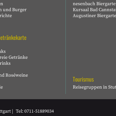
en
nesenbach Biergarte
h und Burger
Kursaal Bad Cannsta
richte
Augustiner Biergarte
etränkekarte
nks
reie Getränke
rinks
und Roséweine
Tourismus
le
Reisegruppen in Stut
ttgart
Tel: 0711-51889034