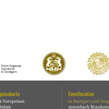
peisekarte
Eventlocation
& Vorspeisen
in Stuttgart und Um
Salate
nesenbach Brauhau