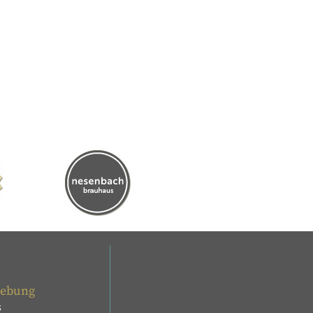
gebung
s