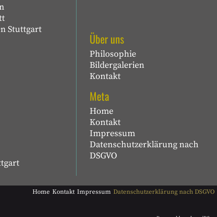
n
tt
n Stuttgart
Über uns
Philosophie
Bildergalerien
Kontakt
Meta
Home
Kontakt
Impressum
Datenschutzerklärung nach
DSGVO
tgart
Home
Kontakt
Impressum
Datenschutzerklärung nach DSGVO